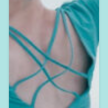
會
員
電
子
報
，
包
含
：