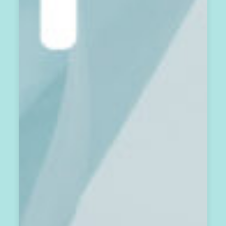
3
月
亮
曆
每
個
月
第
2
8
天
，
發
送
到
你
的
會
員