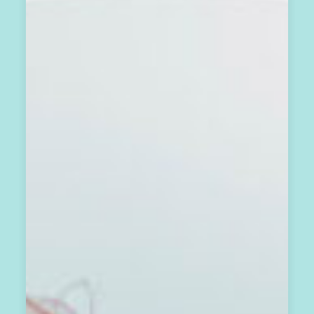
電
子
報
，
掌
握
生
活
方
向
歡
迎
你
加
入
心
之
回
音
支
持
圈