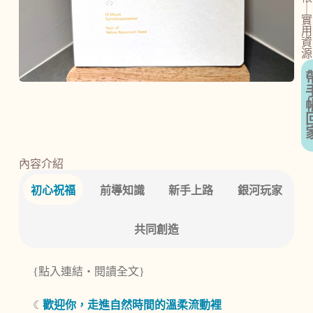
｜
實
用
資
源
內容介紹
初心祝福
前導知識
新手上路
銀河玩家
共同創造
{點入連結‧閱讀全文}
☾
歡迎你，走進自然時間的溫柔流動裡