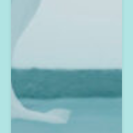
信
箱
。
期
待
我
們
一
起
，
每
月
共
振
彼
此
的
心