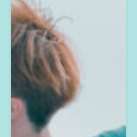
圈
，
免
費
訂
閱
A
方
案
，
每
月
你
將
會
收
到
一
封