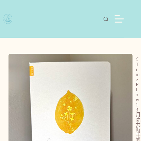
☾
T
i
m
e
F
l
o
w
1
3
月
亮
共
時
手
帳