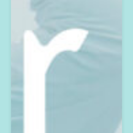
承
載
著
當
月
能
量
流
與
祝
福
的
電
子
報
，
將
於
1