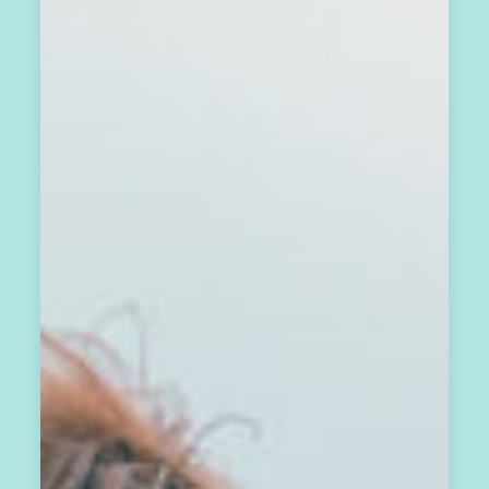
活
方
向
歡
迎
你
加
入
心
之
回
音
支
持
圈
圈
，
免
費
訂