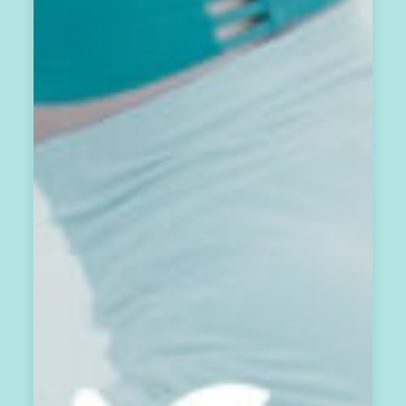
這
封
承
載
著
當
月