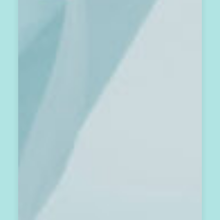
個
月
第
2
8
天
，
發
送
到
你
的
會
員
信
箱
。
期