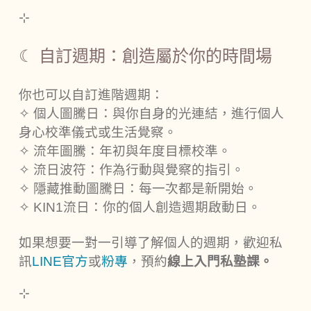
⊹
☾ 自訂週期：創造屬於你的時間場
你也可以自訂進階週期：
✧
個人圖騰日：與你自身的光連結，進行個人
身心校準儀式或生活覺察。
✧
流年圖騰：年初與年度目標校準。
✧
流日波符：作為行動與覺察的指引。
✧
隱藏推動圖騰日：每一次都是新開始。
✧
KIN1流日：你的個人創造週期啟動日。
如果想要一對一引導了解個人的週期，歡迎私
訊
LINE官方
或
粉專
，預約
線上入門私塾課。
⊹