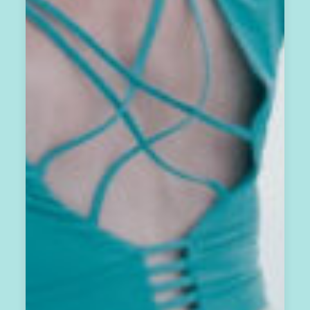
，
包
含
：