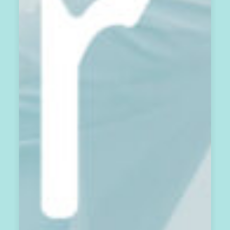
能
量
流
與
祝
福
的
電
子
報
，
將
於
1
3
月
亮
曆
每