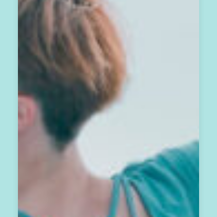
閱
A
方
案
，
每
月
你
將
會
收
到
一
封
會
員
電
子
報