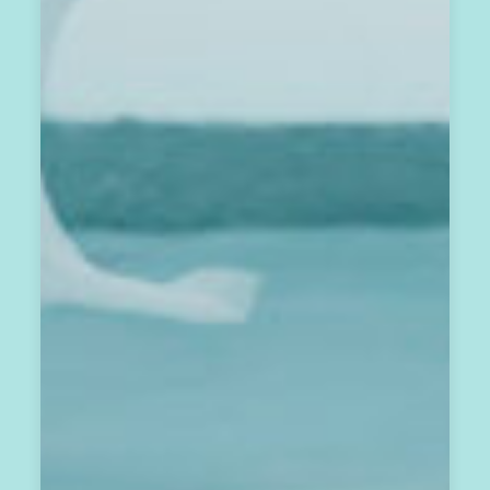
待
我
們
一
起
，
每
月
共
振
彼
此
的
心
之
回
音
。