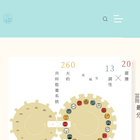
當
舞
最