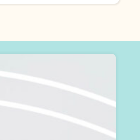
輕
鬆
開
始
：
訂
閱
免
費
電
子
報
，
掌
握
生