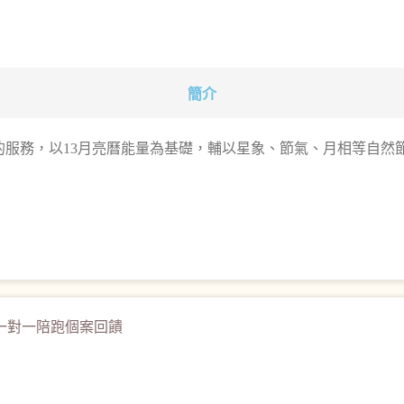
簡介
目的服務，以13月亮曆能量為基礎，輔以星象、節氣、月相等自
一對一陪跑個案回饋