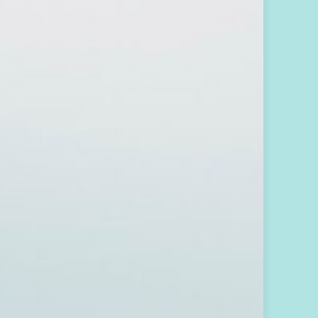
活
方
向
歡
迎
你
加
入
心
之
回
音
支
持
圈
圈
，
免
費
訂