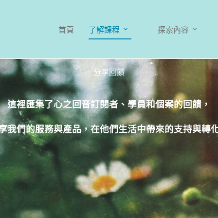
首頁
了解課程
探索內容
分享回饋
這裡匯集了心之回音訂閱者、學員和個案的回饋，
享我們的服務與產品，在他們生活中帶來的支持與轉