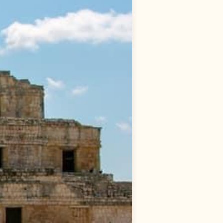
段
」
方法簡介
適用的人
生
活
越
域
，
遊
戲
化
的
新
生
活