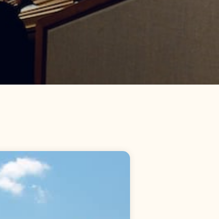
生
活
越
域
「
兩
階