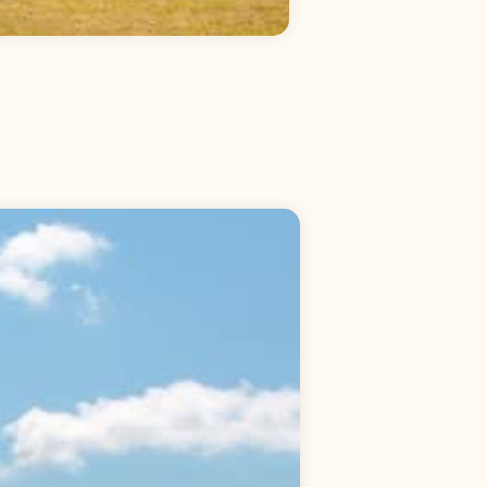
生
活
越
域
「
兩
階
段
」
方法簡介
適用的人