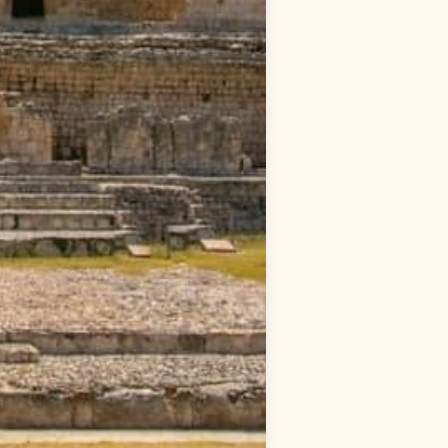
實
踐
，
享
受
當
下
，
持
續
進
化
詳
細
資
訊