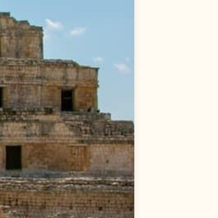
生
活
越
域
，
遊
戲
化
的
新
生
活
實
踐
，
享
受