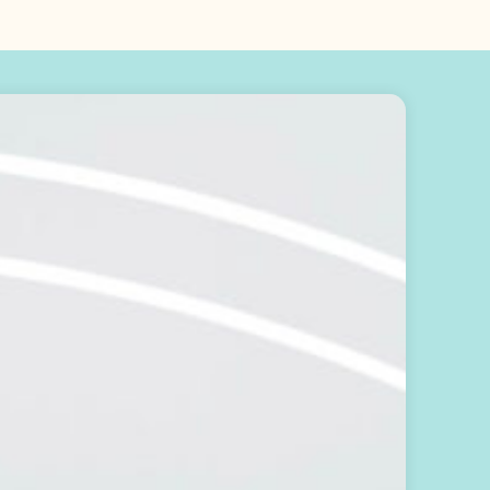
輕
鬆
開
始
：
訂
閱
免
費
電
子
報
，
掌
握
生
活
方
向
歡
迎