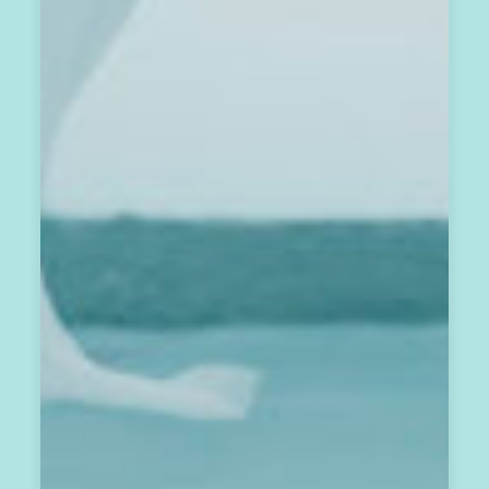
。
期
待
我
們
一
起
，
每
月
共
振
彼
此
的
心
之