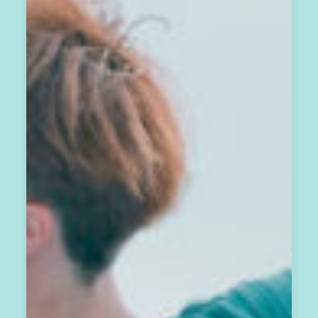
，
免
費
訂
閱
A
方
案
，
每
月
你
將
會
收
到
一
封
會