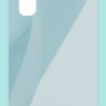
亮
曆
每
個
月
第
2
8
天
，
發
送
到
你
的
會
員
信
箱