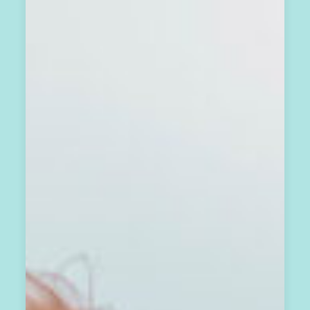
報
，
掌
握
生
活
方
向
歡
迎
你
加
入
心
之
回
音
支
持
圈
圈