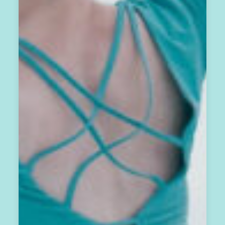
員
電
子
報
，
包
含
：