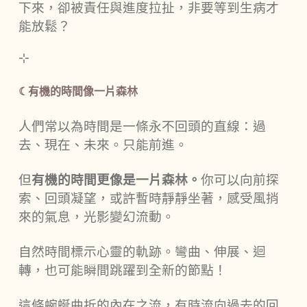
下來，卻被責任與進度拉扯，非要等到生病才
能放鬆？
⊹
☾有機的時間像一片森林
人們常以為時間是一條永不回頭的直線：過
去、現在、未來。只能前進。
但
有機的時間更像是一片森林。
你可以向前探
索、回頭凝望，或許暫時靜靜坐著，感受風捎
來的氣息，光影變幻流動。
自然時間標示心靈的軌跡。彎曲、伸展、迴
轉，也可能瞬間跳躍到全新的節點！
這條蜿蜒曲折的內在之流，有時流向過去的回