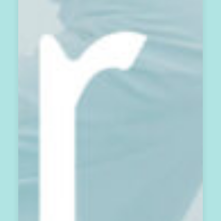
載
著
當
月
能
量
流
與
祝
福
的
電
子
報
，
將
於
1
3
月