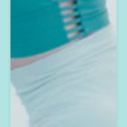
這
封
承