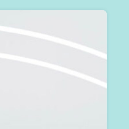
輕
鬆
開
始
：
訂
閱
免
費
電
子
報
，
掌
握
生
活
方
向
歡
迎
你
加