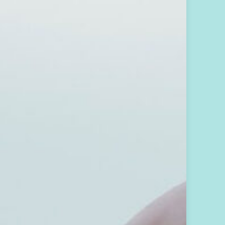
入
心
之
回
音
支
持
圈
圈
，
免
費
訂
閱
A
方
案
，
每