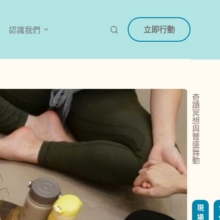
立即行動
認識我們
奇
蹟
冥
想
與
豐
盛
舞
動
已
結
束
現
場