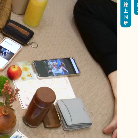
線
上
同
步