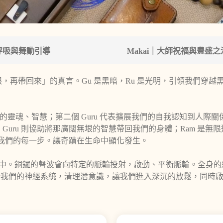
呼吸與舞動引導
Makai｜大師祝福與豐盛
帶到無限，再帶回來」的真言。Gu 是黑暗，Ru 是光明，引領我們穿
自己的靈魂、智慧；第二個 Guru 代表擴展我們的自我認知到人際關係
uru 則協助將那廣闊無垠的智慧帶回我們的身體；Ram 是無限
指引我們的每一步。讓奇蹟在生命中顯化發生。
銅鑼浴中。銅鑼的聲波會向特定的脈輪投射，啟動、平衡脈輪。全身
衡我們的神經系統，清理潛意識，讓我們進入深沉的放鬆，同時