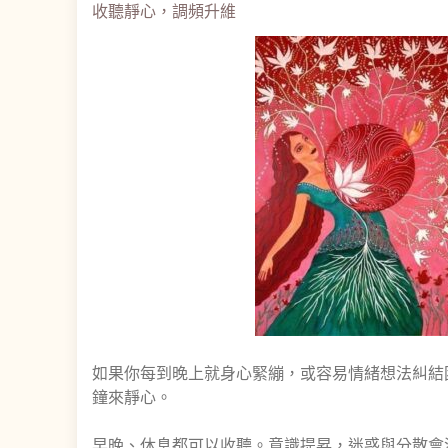
收聽靜心，調頻升維
如果你每到晚上就身心緊繃，或容易情緒想法糾結
鐘來靜心。
早晚、休息都可以收聽。意識提昇，迷惑與分散會