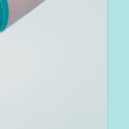
員
電
子
報
，
包
含
：
當
月
能
量
解
析
流
月
訊