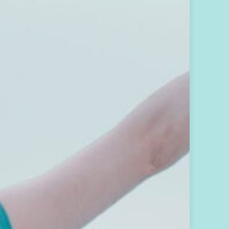
，
免
費
訂
閱
A
方
案
，
每
月
你
將
會
收
到
一
封
會