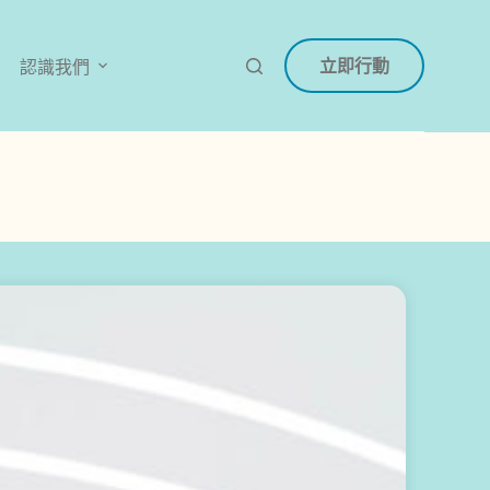
立即行動
認識我們
輕
鬆
開
始
：
訂
閱
免
費
電