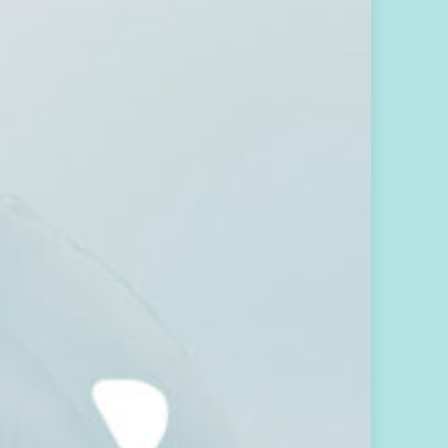
息
指
引
共
時
覺
察
分
享
最
新
活
動
消
息
這
封
承