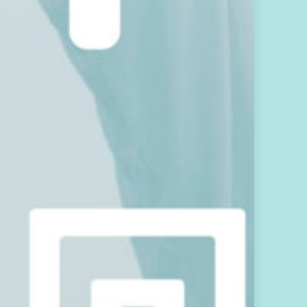
月
亮
曆
每
個
月
第
2
8
天
，
發
送
到
你
的
會
員
信