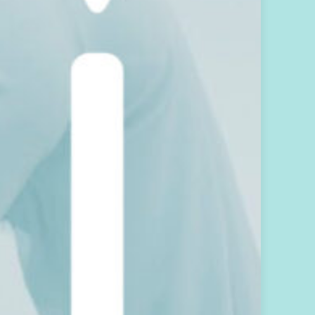
載
著
當
月
能
量
流
與
祝
福
的
電
子
報
，
將
於
1
3