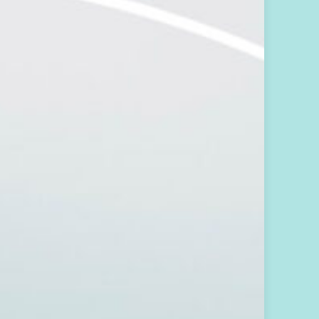
子
報
，
掌
握
生
活
方
向
歡
迎
你
加
入
心
之
回
音
支
持
圈
圈