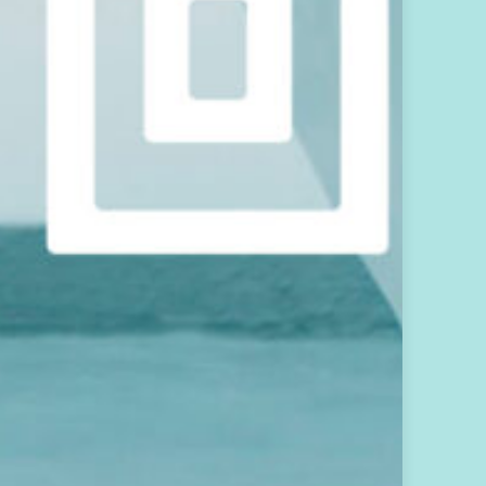
箱
。
期
待
我
們
一
起
，
每
月
共
振
彼
此
的
心
之